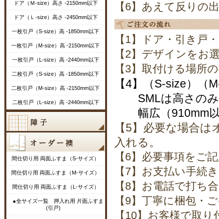
ドア（Ｍ-size）高さ -2150mm以下
【6】あえて反りの
ドア（Ｌ-size）高さ -2450mm以下
一枚引戸（S-size）高 -1850mm以下
【1】ドア・引き戸
一枚引戸（M-size）高 -2150mm以下
【2】デザインをお
一枚引戸（L-size）高 -2440mm以下
【3】取付ける場所
二枚引戸（S-size）高 -1850mm以下
【4】（S-size）（
二枚引戸（M-size）高 -2150mm以下
SMLは高さのみ
二枚引戸（L-size）高 -2440mm以下
幅広（910mm以
【5】必要な場合は
入れる。
【6】必要事項をご
間仕切り用 両面ふすま（S-サイズ）
【7】お支払い手続き
間仕切り用 両面ふすま（M-サイズ）
【8】お電話で打ち
間仕切り用 両面ふすま（L-サイズ）
【9】丁寧に梱包・ご
●全サイズ一覧 押入れ用 片面ふすま
(引戸)
【10】お客様で取り