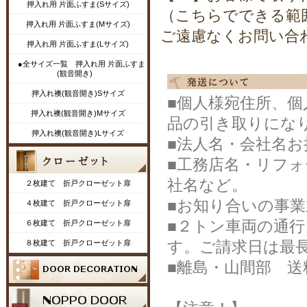
押入れ用 片面ふすま(Sサイズ)
（こちらでできる範
押入れ用 片面ふすま(Mサイズ)
ご遠慮なくお問い合
押入れ用 片面ふすま(Lサイズ)
●全サイズ一覧 押入れ用 片面ふすま
(観音開き)
押入れ襖(観音開き)Sサイズ
■個人様宛住所、
押入れ襖(観音開き)Mサイズ
品の引き取りにな
押入れ襖(観音開き)Lサイズ
■法人名・会社名
■工務店名・リフ
社名など。
２枚建て 折戸クローゼット扉
■お知り合いの事
４枚建て 折戸クローゼット扉
■２トン車両の通
６枚建て 折戸クローゼット扉
す。ご請求日は最長
８枚建て 折戸クローゼット扉
■離島・山間部 送