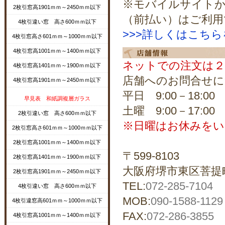
※モバイルサイトか
2枚引窓高1901ｍｍ～2450ｍｍ以下
（前払い）はご利用
4枚引違い窓 高さ600ｍｍ以下
>>>詳しくはこち
4枚引窓高さ601ｍｍ～1000ｍｍ以下
4枚引窓高1001ｍｍ～1400ｍｍ以下
ネットでの注文は２
4枚引窓高1401ｍｍ～1900ｍｍ以下
店舗へのお問合せに
4枚引窓高1901ｍｍ～2450ｍｍ以下
平日 9:00－18:00
早見表 和紙調複層ガラス
土曜 9:00－17:00
2枚引違い窓 高さ600ｍｍ以下
※日曜はお休みをい
2枚引窓高さ601ｍｍ～1000ｍｍ以下
2枚引窓高1001ｍｍ～1400ｍｍ以下
〒599-8103
2枚引窓高1401ｍｍ～1900ｍｍ以下
大阪府堺市東区菩提町5
2枚引窓高1901ｍｍ～2450ｍｍ以下
TEL:
072-285-7104
4枚引違い窓 高さ600ｍｍ以下
MOB:
090-1588-1129
4枚引違窓高601ｍｍ～1000ｍｍ以下
FAX:
072-286-3855
4枚引窓高1001ｍｍ～1400ｍｍ以下