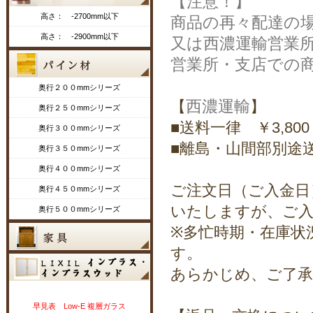
【注意！】
高さ： -2700mm以下
商品の再々配達の
高さ： -2900mm以下
又は西濃運輸営業
営業所・支店での
奥行２００mmシリーズ
西濃運輸
【
】
奥行２５０mmシリーズ
■送料一律 ￥3,800
奥行３００mmシリーズ
■離島・山間部別途
奥行３５０mmシリーズ
奥行４００mmシリーズ
ご注文日（ご入金日
奥行４５０mmシリーズ
いたしますが、ご入
奥行５００mmシリーズ
※多忙時期・在庫状
す。
あらかじめ、ご了承
早見表 Low-E 複層ガラス