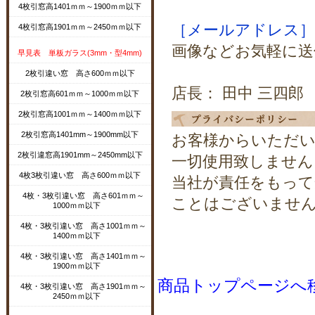
4枚引窓高1401ｍｍ～1900ｍｍ以下
［メールアドレス］shopma
4枚引窓高1901ｍｍ～2450ｍｍ以下
画像などお気軽に送
早見表 単板ガラス(3mm・型4mm)
2枚引違い窓 高さ600ｍｍ以下
店長： 田中 三四郎
2枚引窓高601ｍｍ～1000ｍｍ以下
2枚引窓高1001ｍｍ～1400ｍｍ以下
2枚引窓高1401mm～1900mm以下
お客様からいただい
2枚引違窓高1901mm～2450mm以下
一切使用致しません
4枚3枚引違い窓 高さ600ｍｍ以下
当社が責任をもって
4枚・3枚引違い窓 高さ601ｍｍ～
ことはございませ
1000ｍｍ以下
4枚・3枚引違い窓 高さ1001ｍｍ～
1400ｍｍ以下
4枚・3枚引違い窓 高さ1401ｍｍ～
1900ｍｍ以下
商品トップページへ
4枚・3枚引違い窓 高さ1901ｍｍ～
2450ｍｍ以下