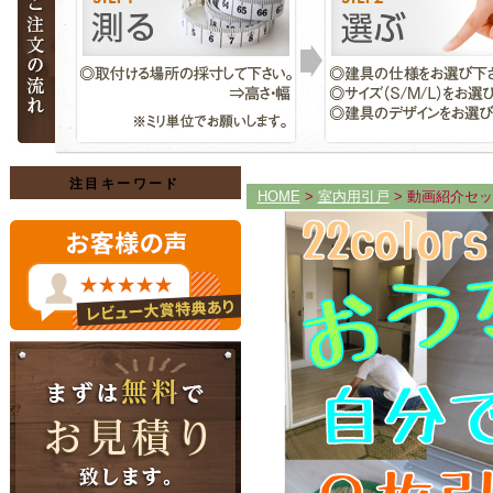
注目キーワード
HOME
>
室内用引戸
> 動画紹介セ