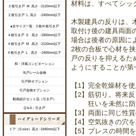
材料は、すべてシッ
2 枚引き戸 M 高さ -2120mm以下
2 枚引き戸 L 高さ -2400mm以下
木製建具の反りは、
●全サイズ一覧 3 枚/4 枚引き戸
取付け後の建具両面
4 枚引き戸 S 高さ -1800mm以下
場合は後者の原因に
4 枚引き戸 M 高さ -2120mm以下
2枚の合板で心材を
4 枚引き戸 L 高さ -2400mm以下
戸の反りを抑えるた
和・洋風コンビネーション
ようにすることが第
吊戸レール金物
引戸枠オプション
【1】完全乾燥材を
引戸金物オプション
【2】筋切り。将来
動画紹介セット品（引き戸）
狂いを未然に防ぐ
Q＆A：引き戸
【3】両面に同じ性
【4】空気抜きの穴
ドア（S-size）高さ -1840mm以下
【5】プレスの時間