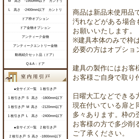
M 高さ -1950mm以下 カントリ
L 高さ -2400mm以下 カントリ
商品は新品未使用品
ドア枠オプション
汚れなどがある場合
ドア金物オプション
お願いいたします。
アンティーク金物
※建具本体のみで枠
アンティークエントリー金物
必要の方はオプショ
動画紹介セット品（ドア）
Q＆A：ドア
建具の製作にはお客
お客様ご自身で取り
●全サイズ一覧 1 枚引き戸
日曜大工などできる
1 枚引き戸 S 高さ -1800mm以下
現在付いている扉と
1 枚引き戸 M 高さ -2120mm以下
多々あります。枠の
1 枚引き戸 L 高さ -2400mm以下
お客様の方で多少削
●全サイズ一覧 2 枚引き戸
ご了承ください。
2 枚引き戸 S 高さ -1800mm以下