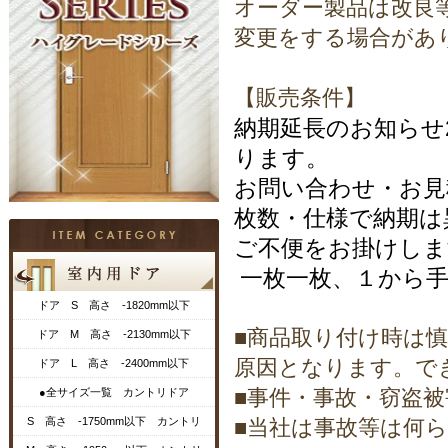
オーダー製品は改良
変更をする場合があ
【販売条件】
納期延長のお知らせ20
ります。
お問い合わせ・お
枚数・仕様で納期は
ご不便をお掛けしま
一枚一枚、１から手
ドア S 高さ -1820mm以下
■商品取り付け時は
ドア M 高さ -2130mm以下
原因となります。で
ドア L 高さ -2400mm以下
■事件・事故・窃盗
●全サイズ一覧 カントリドア
S 高さ -1750mm以下 カントリ
■当社は事故等は何