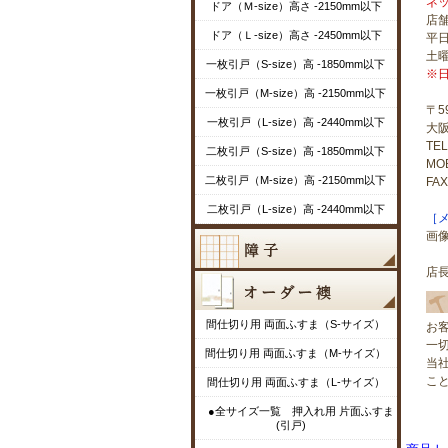
ネ
ドア（Ｍ-size）高さ -2150mm以下
店
ドア（Ｌ-size）高さ -2450mm以下
平日
土曜
一枚引戸（S-size）高 -1850mm以下
※
一枚引戸（M-size）高 -2150mm以下
〒59
一枚引戸（L-size）高 -2440mm以下
大阪
TEL
二枚引戸（S-size）高 -1850mm以下
MOB
二枚引戸（M-size）高 -2150mm以下
FAX
二枚引戸（L-size）高 -2440mm以下
［メー
画
店長
間仕切り用 両面ふすま（S-サイズ）
お
一
間仕切り用 両面ふすま（M-サイズ）
当
こ
間仕切り用 両面ふすま（L-サイズ）
●全サイズ一覧 押入れ用 片面ふすま
(引戸)