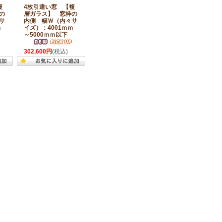
複
4枚引違い窓 【複
の
層ガラス】 窓枠の
サ
内側 幅Ｗ（内々サ
ｍ
イズ）：4001ｍｍ
～5000ｍｍ以下
302,600円
(税込)