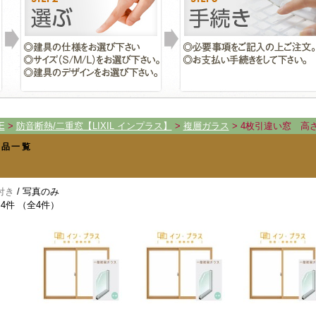
E
>
防音断熱/二重窓【LIXIL インプラス】
>
複層ガラス
> 4枚引違い窓 高さ1
商品一覧
付き
/ 写真のみ
4件 （全4件）