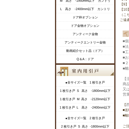
M 高さ -1950mm以下 カントリ
【9
L 高さ -2400mm以下 カントリ
【1
（こ
ドア枠オプション
ご遠
ドア金物オプション
アンティーク金物
■
アンティークエントリー金物
■
動画紹介セット品（ドア）
■
■
Q＆A：ドア
■
■
【
●全サイズ一覧 1 枚引き戸
商
又
1 枚引き戸 S 高さ -1800mm以下
営
1 枚引き戸 M 高さ -2120mm以下
【
1 枚引き戸 L 高さ -2400mm以下
■送
■
●全サイズ一覧 2 枚引き戸
ご
2 枚引き戸 S 高さ -1800mm以下