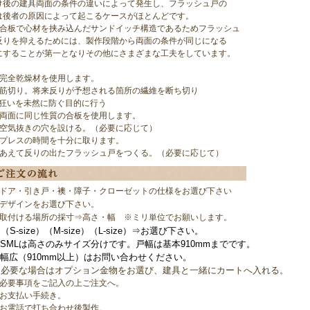
け後の建具両面の条件の違いによって発生し、フラッシュ戸の
は後者の原因によって起こるケースがほとんどです。
の合板で心材を挟み込んだサンドイッチ構造であるためフラッシュ
反りを抑えるためには、製作段階から両面の条件が同じになる
にすることが第一となりその他にさまざまな工夫をしています。
】完全乾燥材を使用します。
】筋切り。将来反りが予想される箇所の繊維を断ち切り
を未然に防ぐ目的に行う
】両面に同じ性質の合板を使用します。
】空気抜きの穴を設ける。（必要に応じて）
】プレスの時間を十分に取ります。
】あえて反りの出たフラッシュ戸をつくる。（必要に応じて）
】ドア・引き戸・襖・障子・クローゼットの仕様をお選び下さい
】デザインをお選び下さい。
】取付ける場所の採寸⇒高さ・幅 ※ミリ単位でお願いします。
（S-size）（M-size）（L-size）⇒お選び下さい。
Lは高さのみサイズ分けです。
戸幅は基本910mmまでです。
（910mm以上）はお問い合わせください。
】必要な場合はオプション金物をお選び、建具と一緒にカートへ入れる。
】必要事項をご記入の上ご注文へ。
】お支払い手続き。
】お電話で打ち合わせ後製作。