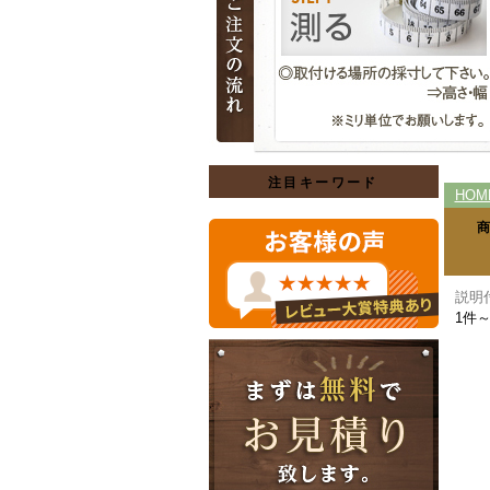
注目キーワード
HOM
説明
1件～