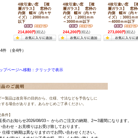
4枚引違い窓 【複
4枚引違い窓 【複
4枚引違い窓 【
層ガラス】 窓枠の
層ガラス】 窓枠の
層ガラス】 窓枠
内側 幅Ｗ（内々サ
内側 幅Ｗ（内々サ
内側 幅Ｗ（内々
イズ）：2000ｍｍ
イズ）：2001ｍｍ
イズ）：3001ｍ
以下
～3000ｍｍ以下
～4000ｍｍ以下
214,800円
(税込)
244,200円
(税込)
273,000円
(税込)
4件 （全4件）
ップページへ移動：クリックで表示
ダー製品は改良等の目的から、仕様、寸法などを予告なしに
をする場合があります。あらかじめご了承ください。
売条件】
延長のお知らせ2026/08/03～ からのご注文の納期、2〜3週間になります。
い合わせ・お見積りはお受け致しております。
・仕様で納期は異なりますのでお問い合わせください。