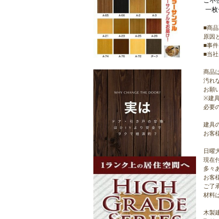
ご不
一枚
■商
原因
■事
■当
商品
汚れ
お願
※建
必要
建具
お客
日曜
現在
多々
お客
ご了
材料
木製