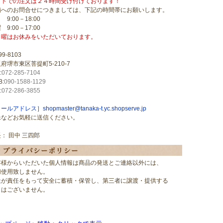
ットでの注文は２４時間受け付けております！
舗へのお問合せにつきましては、下記の時間帯にお願いします。
 9:00－18:00
 9:00－17:00
日曜はお休みをいただいております。
9-8103
府堺市東区菩提町5-210-7
:
072-285-7104
:
090-1588-1129
:
072-286-3855
ルアドレス］shopmaster@tanaka-t.yc.shopserve.jp
像などお気軽に送信ください。
： 田中 三四郎
客様からいただいた個人情報は商品の発送とご連絡以外には、
切使用致しません。
社が責任をもって安全に蓄積・保管し、第三者に譲渡・提供する
とはございません。