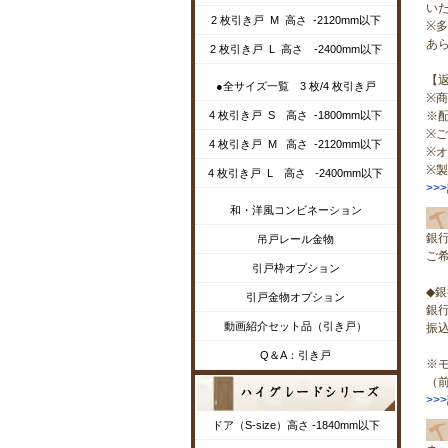
い
2 枚引き戸 M 高さ -2120mm以下
※
あ
2 枚引き戸 L 高さ -2400mm以下
【
●全サイズ一覧 3 枚/4 枚引き戸
※
4 枚引き戸 S 高さ -1800mm以下
※
※
4 枚引き戸 M 高さ -2120mm以下
※
※
4 枚引き戸 L 高さ -2400mm以下
>>
和・洋風コンビネーション
銀
吊戸レール金物
ご
引戸枠オプション
◆
引戸金物オプション
銀
動画紹介セット品（引き戸）
振
Q＆A：引き戸
※
（
>>
ドア（S-size）高さ -1840mm以下