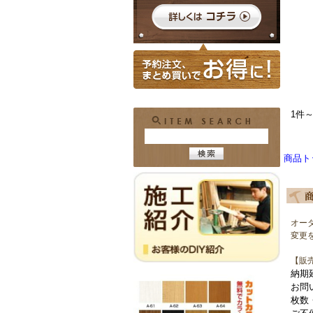
1件～
商品ト
オー
変更
【販
納期
お問
枚数