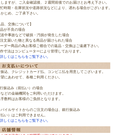
たしますが、ご入金確認後、２週間前後でのお届けとお考え下さい。
多忙時期・在庫状況や道路状況などにより、遅れる場合がございます。
らかじめ、ご了承下さい。
返品、交換について】
商品が不良の場合
配送中事故などで破損・汚損が発生した場合
ご注文届いた物と異なる商品が届けられた場合
オーダー商品の為お客様ご都合での返品・交換はご遠慮下さい。
製作寸法はコンピューターにより管理しております。
>詳しくはこちらをご覧下さい。
行振込、クレジットカード払、コンビニ払を用意してございます。
希望にあわせて、各種ご利用ください。
銀行振込み（前払い）の場合
行などの金融機関をご利用いただけます。
込手数料はお客様のご負担となります。
モバイルサイトからのご注文の場合は、銀行振込み
前払い）はご利用できません。
>詳しくはこちらをご覧下さい。