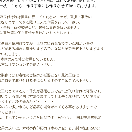
便をお掛けしますがご了承の程、宜しくお願い致します。
一枚、１から手作り丁寧にお作りさせて頂いております。
品取り付け時は慎重に行ってください。
ケガ、破損・事故の
となります。できる限り二人で作業を行って下さい。
件・事故・窃盗被害など、弊社は責任を負いません。
社は事故等は何ら責任を負わないものとします。
は新品未使用品ですが、工場の出荷段階でついた細かい傷や
などがある場合も御座いますので、なにとぞご理解下さいますよう
いいたします。
具本体のみで枠は付属していません。
の方はオプションでご購入下さい。
の製作にはお客様のご協力が必要となり最終工程は、
様ご自身で取り付ける事になりますので予めご了承下さい。
大工などできる方・手先が器用な方であれば取り付けは可能です。
付いている扉と同じ寸法で製作しても上手く取り付かない場合が
あります。枠の歪みなど・・・・・
様の方で多少削るなど必要な場合が出てくる事がありますので
承ください。
は、すべてシックハウス対応品です。F☆☆☆☆ 国土交通省認定
建具の反りは、木材の内部応力（木のクセ）と、製作後あるいは