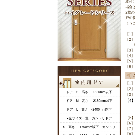
取付
場合
2枚
戸の
よう
【1
【2
狂い
【3
【4
【5
【6
【1
【2
ドア S 高さ -1820mm以下
【3
【4】
ドア M 高さ -2130mm以下
SM
ドア L 高さ -2400mm以下
幅広
【5
●全サイズ一覧 カントリドア
【6
S 高さ -1750mm以下 カントリ
【7
【8