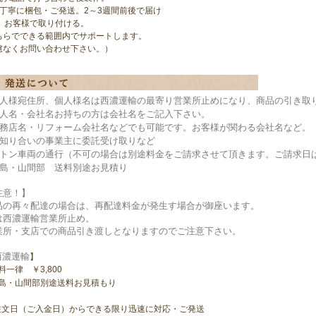
】丁寧に梱包・ご発送。2～3週間前後で届け
0】お客様で取り付ける。
ちらでできる範囲内でサポートします。
慮なくお問い合わせ下さい。）
個人様宛住所、個人様名は西濃運輸の最寄り営業所止めになり、商品の引き取
法人名・会社名お持ちの方は会社名をご記入下さい。
工務店名・リフォーム会社名などでも可能です。お客様が関わる会社名など。
お知り合いの事業主に委託受け取りなど
２トン車両の通行（不可の場合は別途料金をご請求させて頂きます。ご請求日
離島・山間部 送料別途お見積り
注意！】
品の再々配達の場合は、再配達料金が発生す場合が御座います。
は西濃運輸営業所止め。
業所・支店での商品引き渡しとなりますのでご注意下さい。
西濃運輸
】
料一律 ￥3,800
離島・山間部別途送料お見積もり
注文日（ご入金日）からできる限り迅速に対応・ご発送