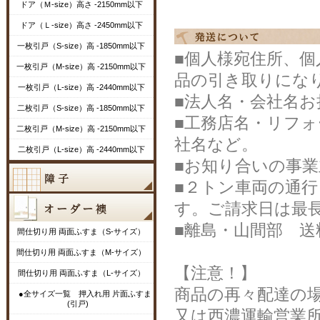
ドア（Ｍ-size）高さ -2150mm以下
ドア（Ｌ-size）高さ -2450mm以下
一枚引戸（S-size）高 -1850mm以下
■個人様宛住所、
一枚引戸（M-size）高 -2150mm以下
品の引き取りにな
一枚引戸（L-size）高 -2440mm以下
■法人名・会社名
二枚引戸（S-size）高 -1850mm以下
■工務店名・リフ
二枚引戸（M-size）高 -2150mm以下
社名など。
二枚引戸（L-size）高 -2440mm以下
■お知り合いの事
■２トン車両の通
す。ご請求日は最長
■離島・山間部 送
間仕切り用 両面ふすま（S-サイズ）
間仕切り用 両面ふすま（M-サイズ）
【注意！】
間仕切り用 両面ふすま（L-サイズ）
商品の再々配達の
●全サイズ一覧 押入れ用 片面ふすま
(引戸)
又は西濃運輸営業