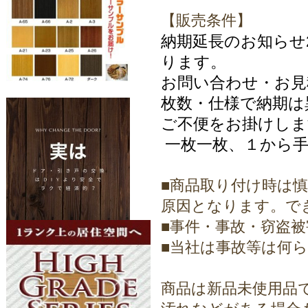
【販売条件】
納期延長のお知らせ20
ります。
お問い合わせ・お
枚数・仕様で納期は
ご不便をお掛けしま
一枚一枚、１から手
■商品取り付け時は
原因となります。で
■事件・事故・窃盗
■当社は事故等は何
商品は新品未使用品