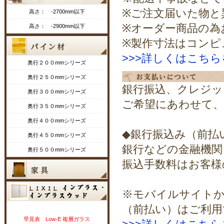
※ご注文届いた物と
高さ： -2700mm以下
※オーダー商品の為
高さ： -2900mm以下
※製作寸法はコンピ
>>>詳しくはこち
奥行２００mmシリーズ
奥行２５０mmシリーズ
銀行振込、クレジッ
奥行３００mmシリーズ
ご希望にあわせて、
奥行３５０mmシリーズ
奥行４００mmシリーズ
◆銀行振込み（前払
奥行４５０mmシリーズ
銀行などの金融機関
奥行５００mmシリーズ
振込手数料はお客様
※モバイルサイトか
（前払い）はご利用
早見表 Low-E 複層ガラス