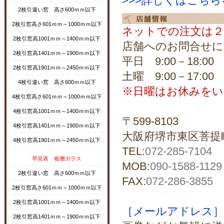
>>>詳しくはこち
2枚引違い窓 高さ600ｍｍ以下
2枚引窓高さ601ｍｍ～1000ｍｍ以下
ネットでの注文は２
2枚引窓高1001ｍｍ～1400ｍｍ以下
店舗へのお問合せに
2枚引窓高1401ｍｍ～1900ｍｍ以下
平日 9:00－18:00
2枚引窓高1901ｍｍ～2450ｍｍ以下
土曜 9:00－17:00
4枚引違い窓 高さ600ｍｍ以下
※日曜はお休みをい
4枚引窓高さ601ｍｍ～1000ｍｍ以下
4枚引窓高1001ｍｍ～1400ｍｍ以下
〒599-8103
4枚引窓高1401ｍｍ～1900ｍｍ以下
大阪府堺市東区菩提町5
4枚引窓高1901ｍｍ～2450ｍｍ以下
TEL:
072-285-7104
早見表 複層ガラス
MOB:
090-1588-1129
2枚引違い窓 高さ600ｍｍ以下
FAX:
072-286-3855
2枚引窓高さ601ｍｍ～1000ｍｍ以下
2枚引窓高1001ｍｍ～1400ｍｍ以下
［メールアドレス］shopma
2枚引窓高1401ｍｍ～1900ｍｍ以下