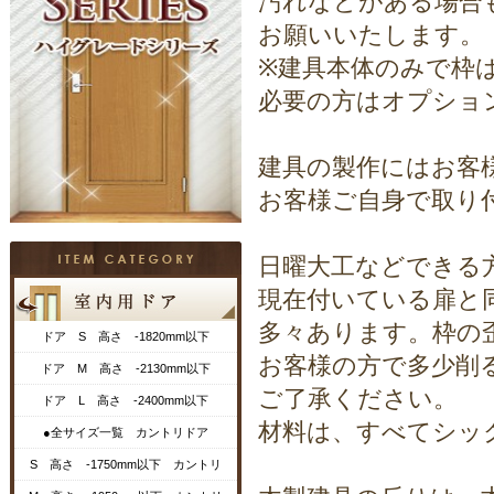
汚れなどがある場合
お願いいたします。
※建具本体のみで枠
必要の方はオプショ
建具の製作にはお客
お客様ご自身で取り
日曜大工などできる
現在付いている扉と
多々あります。枠の
ドア S 高さ -1820mm以下
お客様の方で多少削
ドア M 高さ -2130mm以下
ご了承ください。
ドア L 高さ -2400mm以下
材料は、すべてシッ
●全サイズ一覧 カントリドア
S 高さ -1750mm以下 カントリ