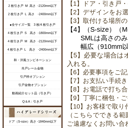
【1】ドア・引き戸
2 枚引き戸 M 高さ -2120mm以下
【2】デザインをお
2 枚引き戸 L 高さ -2400mm以下
【3】取付ける場所
●全サイズ一覧 3 枚/4 枚引き戸
【4】（S-size）（
4 枚引き戸 S 高さ -1800mm以下
SMLは高さのみ
4 枚引き戸 M 高さ -2120mm以下
幅広（910mm以
4 枚引き戸 L 高さ -2400mm以下
【5】必要な場合は
和・洋風コンビネーション
入れる。
吊戸レール金物
【6】必要事項をご
引戸枠オプション
【7】お支払い手続き
引戸金物オプション
【8】お電話で打ち
動画紹介セット品（引き戸）
【9】丁寧に梱包・ご
Q＆A：引き戸
【10】お客様で取り
（こちらでできる範
ドア（S-size）高さ -1840mm以下
ご遠慮なくお問い合