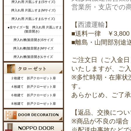
押入れ用 片面ふすま(Sサイズ)
営業所・支店での
押入れ用 片面ふすま(Mサイズ)
押入れ用 片面ふすま(Lサイズ)
西濃運輸
【
】
●全サイズ一覧 押入れ用 片面ふすま
(観音開き)
■送料一律 ￥3,800
押入れ襖(観音開き)Sサイズ
■離島・山間部別途
押入れ襖(観音開き)Mサイズ
押入れ襖(観音開き)Lサイズ
ご注文日（ご入金日
いたしますが、ご入
※多忙時期・在庫状
２枚建て 折戸クローゼット扉
す。
４枚建て 折戸クローゼット扉
あらかじめ、ご了承
６枚建て 折戸クローゼット扉
８枚建て 折戸クローゼット扉
【返品、交換につい
※商品が不良の場合
※配送中事故などで