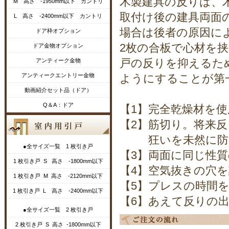
木製建具の反りは、
M 高さ -1950mm以下 カントリ
取付け後の建具両面
L 高さ -2400mm以下 カントリ
場合は後者の原因に
ドア枠オプション
2枚の合板で心材を
ドア金物オプション
戸の反りを抑えるた
アンティーク金物
アンティークエントリー金物
ようにすることが第
動画紹介セット品（ドア）
Q＆A：ドア
【1】完全乾燥材を
【2】筋切り。将来
狂いを未然に防ぐ
●全サイズ一覧 1 枚引き戸
【3】両面に同じ性
1 枚引き戸 S 高さ -1800mm以下
【4】空気抜きの穴
1 枚引き戸 M 高さ -2120mm以下
【5】プレスの時間
1 枚引き戸 L 高さ -2400mm以下
【6】あえて反りの
●全サイズ一覧 2 枚引き戸
2 枚引き戸 S 高さ -1800mm以下