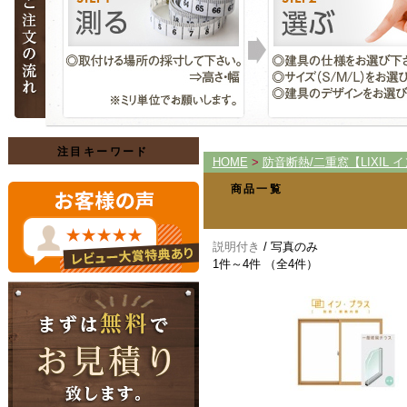
注目キーワード
HOME
>
防音断熱/二重窓【LIXIL 
商品一覧
説明付き
/ 写真のみ
1件～4件 （全4件）