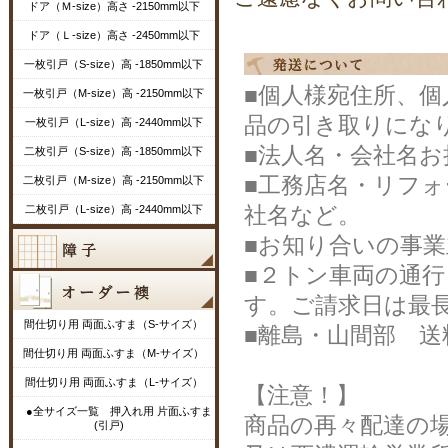
ドア（Ｍ-size）高さ -2150mm以下
ドア（Ｌ-size）高さ -2450mm以下
一枚引戸（S-size）高 -1850mm以下
■個人様宛住所、
一枚引戸（M-size）高 -2150mm以下
品の引き取りにな
一枚引戸（L-size）高 -2440mm以下
■法人名・会社名
二枚引戸（S-size）高 -1850mm以下
■工務店名・リフ
二枚引戸（M-size）高 -2150mm以下
社名など。
二枚引戸（L-size）高 -2440mm以下
■お知り合いの事
■２トン車両の通
す。ご請求日は最長
間仕切り用 両面ふすま（S-サイズ）
■離島・山間部 送
間仕切り用 両面ふすま（M-サイズ）
間仕切り用 両面ふすま（L-サイズ）
【注意！】
●全サイズ一覧 押入れ用 片面ふすま
商品の再々配達の
(引戸)