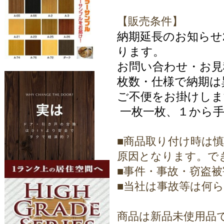
【販売条件】
納期延長のお知らせ20
ります。
お問い合わせ・お
枚数・仕様で納期は
ご不便をお掛けしま
一枚一枚、１から手
■商品取り付け時は
原因となります。で
■事件・事故・窃盗
■当社は事故等は何
商品は新品未使用品