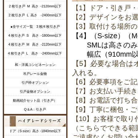
【1】ドア・引き戸
2 枚引き戸 M 高さ -2120mm以下
2 枚引き戸 L 高さ -2400mm以下
【2】デザインをお
【3】取付ける場所
●全サイズ一覧 3 枚/4 枚引き戸
【4】（S-size）（
4 枚引き戸 S 高さ -1800mm以下
SMLは高さのみ
4 枚引き戸 M 高さ -2120mm以下
幅広（910mm以
4 枚引き戸 L 高さ -2400mm以下
【5】必要な場合は
和・洋風コンビネーション
入れる。
吊戸レール金物
【6】必要事項をご
引戸枠オプション
【7】お支払い手続き
引戸金物オプション
【8】お電話で打ち
動画紹介セット品（引き戸）
【9】丁寧に梱包・ご
Q＆A：引き戸
【10】お客様で取り
（こちらでできる範
ドア（S-size）高さ -1840mm以下
ご遠慮なくお問い合