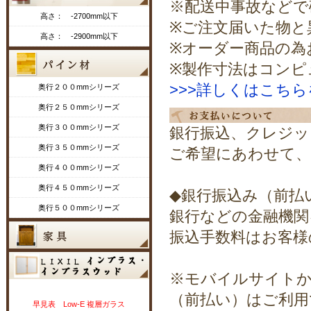
※配送中事故などで
高さ： -2700mm以下
※ご注文届いた物と
高さ： -2900mm以下
※オーダー商品の為
※製作寸法はコンピ
>>>詳しくはこち
奥行２００mmシリーズ
奥行２５０mmシリーズ
奥行３００mmシリーズ
銀行振込、クレジッ
奥行３５０mmシリーズ
ご希望にあわせて、
奥行４００mmシリーズ
奥行４５０mmシリーズ
◆銀行振込み（前払
奥行５００mmシリーズ
銀行などの金融機関
振込手数料はお客様
※モバイルサイトか
（前払い）はご利用
早見表 Low-E 複層ガラス