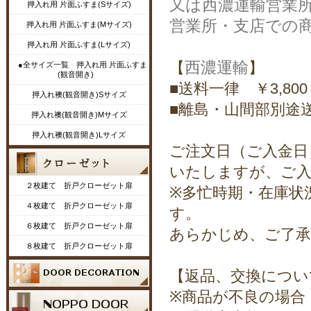
又は西濃運輸営業
押入れ用 片面ふすま(Sサイズ)
営業所・支店での
押入れ用 片面ふすま(Mサイズ)
押入れ用 片面ふすま(Lサイズ)
西濃運輸
【
】
●全サイズ一覧 押入れ用 片面ふすま
(観音開き)
■送料一律 ￥3,800
押入れ襖(観音開き)Sサイズ
■離島・山間部別途
押入れ襖(観音開き)Mサイズ
押入れ襖(観音開き)Lサイズ
ご注文日（ご入金日
いたしますが、ご入
２枚建て 折戸クローゼット扉
※多忙時期・在庫状
４枚建て 折戸クローゼット扉
す。
６枚建て 折戸クローゼット扉
あらかじめ、ご了承
８枚建て 折戸クローゼット扉
【返品、交換につい
※商品が不良の場合