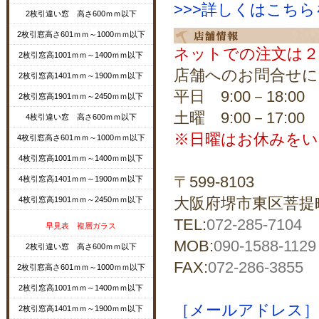
>>>詳しくはこち
2枚引違い窓 高さ600ｍｍ以下
2枚引窓高さ601ｍｍ～1000ｍｍ以下
ネットでの注文は２
2枚引窓高1001ｍｍ～1400ｍｍ以下
店舗へのお問合せに
2枚引窓高1401ｍｍ～1900ｍｍ以下
平日 9:00－18:00
2枚引窓高1901ｍｍ～2450ｍｍ以下
土曜 9:00－17:00
4枚引違い窓 高さ600ｍｍ以下
※日曜はお休みをい
4枚引窓高さ601ｍｍ～1000ｍｍ以下
4枚引窓高1001ｍｍ～1400ｍｍ以下
〒599-8103
4枚引窓高1401ｍｍ～1900ｍｍ以下
大阪府堺市東区菩提町5
4枚引窓高1901ｍｍ～2450ｍｍ以下
TEL:
072-285-7104
早見表 複層ガラス
MOB:
090-1588-1129
2枚引違い窓 高さ600ｍｍ以下
FAX:
072-286-3855
2枚引窓高さ601ｍｍ～1000ｍｍ以下
2枚引窓高1001ｍｍ～1400ｍｍ以下
［メールアドレス］shopma
2枚引窓高1401ｍｍ～1900ｍｍ以下