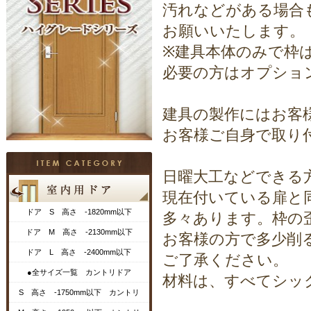
汚れなどがある場合
お願いいたします。
※建具本体のみで枠
必要の方はオプショ
建具の製作にはお客
お客様ご自身で取り
日曜大工などできる
現在付いている扉と
ドア S 高さ -1820mm以下
多々あります。枠の
ドア M 高さ -2130mm以下
お客様の方で多少削
ドア L 高さ -2400mm以下
ご了承ください。
●全サイズ一覧 カントリドア
材料は、すべてシッ
S 高さ -1750mm以下 カントリ