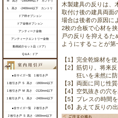
M 高さ -1950mm以下 カントリ
木製建具の反りは、
L 高さ -2400mm以下 カントリ
取付け後の建具両面
ドア枠オプション
場合は後者の原因に
ドア金物オプション
2枚の合板で心材を
アンティーク金物
戸の反りを抑えるた
アンティークエントリー金物
ようにすることが第
動画紹介セット品（ドア）
Q＆A：ドア
【1】完全乾燥材を
【2】筋切り。将来
狂いを未然に防ぐ
●全サイズ一覧 1 枚引き戸
【3】両面に同じ性
1 枚引き戸 S 高さ -1800mm以下
【4】空気抜きの穴
1 枚引き戸 M 高さ -2120mm以下
【5】プレスの時間
1 枚引き戸 L 高さ -2400mm以下
【6】あえて反りの
●全サイズ一覧 2 枚引き戸
2 枚引き戸 S 高さ -1800mm以下